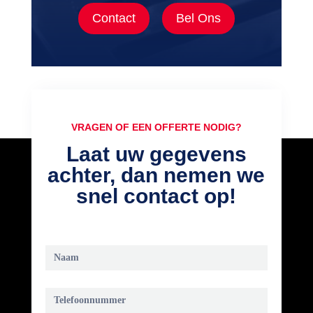
Contact
Bel Ons
VRAGEN OF EEN OFFERTE NODIG?
Laat uw gegevens
achter, dan nemen we
snel contact op!
Call
back
request