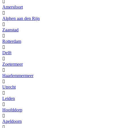

Amersfoort

Alphen aan den Rijn

Zaanstad

Rotterdam

Delft

Zoetermeer

Haarlemmermeer

Utrecht

Leiden

Hoofddorp

Apeldoorn
