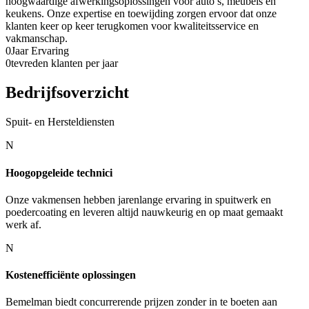
hoogwaardige afwerkingsoplossingen voor auto’s, meubels en
keukens. Onze expertise en toewijding zorgen ervoor dat onze
klanten keer op keer terugkomen voor kwaliteitsservice en
vakmanschap.
0
Jaar Ervaring
0
tevreden klanten per jaar
Bedrijfsoverzicht
Spuit- en Hersteldiensten
N
Hoogopgeleide technici
Onze vakmensen hebben jarenlange ervaring in spuitwerk en
poedercoating en leveren altijd nauwkeurig en op maat gemaakt
werk af.
N
Kostenefficiënte oplossingen
Bemelman biedt concurrerende prijzen zonder in te boeten aan