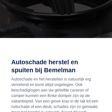
Autoschade herstel en
spuiten bij Bemelman
Autoschade en het herstellen is natuurlijk erg
vervelend en komt altijd ongelegen. Ook
beschadigingen aan uw geliefde caravan of
camper kunnen een flinke domper zijn op de
vakantiepret. Van een grove kras in de lak tot een
ruitschade of een deuk; schades zijn zo gemaakt,