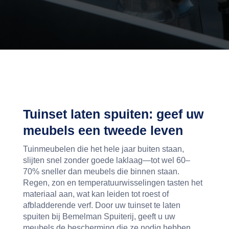
Tuinset laten spuiten: geef uw
meubels een tweede leven
Tuinmeubelen die het hele jaar buiten staan,
slijten snel zonder goede laklaag—tot wel 60–
70% sneller dan meubels die binnen staan.
Regen, zon en temperatuurwisselingen tasten het
materiaal aan, wat kan leiden tot roest of
afbladderende verf. Door uw tuinset te laten
spuiten bij Bemelman Spuiterij, geeft u uw
meubels de bescherming die ze nodig hebben