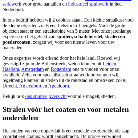
seriewerk
voor grote aantallen en
industrieel spuitwerk
in heel
Nederland.
In ons bedrijf hebben wij 2 cabines staan. Een kleine straalkast voor
de kleine objecten zoals een fietsvork of beugels. Voor de grote
objecten staat er een straalcabine van 5 meter. Met onze jarenlange
expertise op het gebied van
spuiten, schadeherstel, stralen en
poedercoaten
, zorgen wij voor een nieuw leven voor uw
materialen.
Onze expertise wordt erkend door het hele land. Hoewel wij
gevestigd zijn in de Bollenstreek, weten klanten uit
Leiden
,
Haarlem
,
Amsterdam
en
Rotterdam
ons te vinden voor onze
kwaliteit. Zelfs voor specialistisch straalwerk ontvangen wij
regelmatig klanten uit steden uit de randstad en omstreken zoals
Utrecht
,
Amersfoort
en
Apeldoorn
.
Bekijk ook
ons spuiterijoverzicht
voor alle mogelijkheden.
Stralen vóór het coaten en voor metalen
onderdelen
Het stralen van een oppervlak is een cruciale voorbereidende stap
voordat een coating wordt aangebracht. Dit proces verwijdert