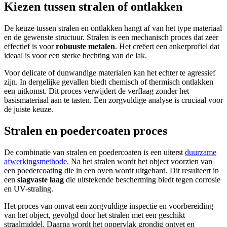
Kiezen tussen stralen of ontlakken
De keuze tussen stralen en ontlakken hangt af van het type materiaal
en de gewenste structuur. Stralen is een mechanisch proces dat zeer
effectief is voor
robuuste metalen
. Het creëert een ankerprofiel dat
ideaal is voor een sterke hechting van de lak.
Voor delicate of dunwandige materialen kan het echter te agressief
zijn. In dergelijke gevallen biedt chemisch of thermisch ontlakken
een uitkomst. Dit proces verwijdert de verflaag zonder het
basismateriaal aan te tasten. Een zorgvuldige analyse is cruciaal voor
de juiste keuze.
Stralen en poedercoaten proces
De combinatie van stralen en poedercoaten is een uiterst
duurzame
afwerkingsmethode
. Na het stralen wordt het object voorzien van
een poedercoating die in een oven wordt uitgehard. Dit resulteert in
een
slagvaste laag
die uitstekende bescherming biedt tegen corrosie
en UV-straling.
Het proces van omvat een zorgvuldige inspectie en voorbereiding
van het object, gevolgd door het stralen met een geschikt
straalmiddel. Daarna wordt het oppervlak grondig ontvet en