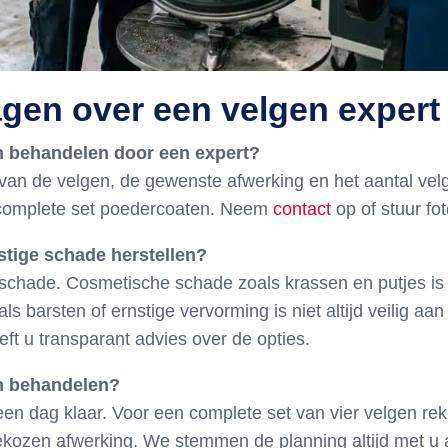
agen over een velgen expert
en behandelen door een expert?
e van de velgen, de gewenste afwerking en het aantal vel
n complete set poedercoaten. Neem
contact
op of stuur fo
stige schade herstellen?
 schade. Cosmetische schade zoals krassen en putjes is
ls barsten of ernstige vervorming is niet altijd veilig aa
eeft u transparant advies over de opties.
en behandelen?
en dag klaar. Voor een complete set van vier velgen rek
ekozen afwerking. We stemmen de planning altijd met u a