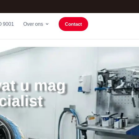
O 9001
Over ons
Contact
wat u mag
ialist