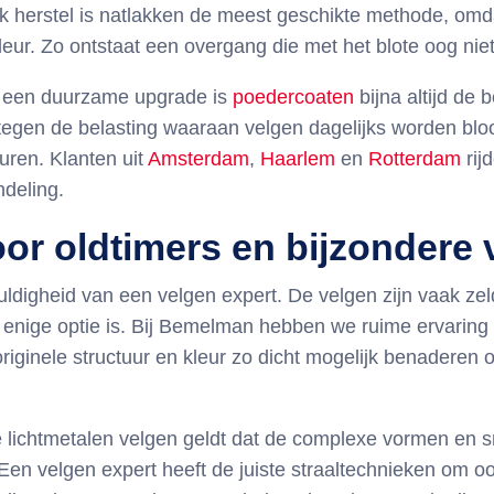
ijk herstel is natlakken de meest geschikte methode, om
ur. Zo ontstaat een overgang die met het blote oog niet 
of een duurzame upgrade is
poedercoaten
bijna altijd de
 tegen de belasting waaraan velgen dagelijks worden bloo
uren. Klanten uit
Amsterdam
,
Haarlem
en
Rotterdam
rij
deling.
oor oldtimers en bijzondere 
uldigheid van een velgen expert. De velgen zijn vaak z
e enige optie is. Bij Bemelman hebben we ruime ervaring
originele structuur en kleur zo dicht mogelijk benaderen
e lichtmetalen velgen geldt dat de complexe vormen en s
 Een velgen expert heeft de juiste straaltechnieken om o