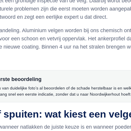
met een grondige inspectie van de velg. Daarbij wordt beo
ucturele problemen zijn die eerst moeten worden aangepakt
ntwoord en zegt een eerlijke expert u dat direct.
andeling. Aluminium velgen worden bij ons chemisch ont
voor een schoon en vetvrij oppervlak. Het ankerprofiel d
e nieuwe coating. Binnen 4 uur na het stralen brengen 
erste beoordeling
van duidelijke foto’s al beoordelen of de schade herstelbaar is en wel
vang snel een eerste indicatie, zonder dat u naar Noordwijkerhout hoeft 
 spuiten: wat kiest een velg
wanneer natlakken de juiste keuze is en wanneer poeder