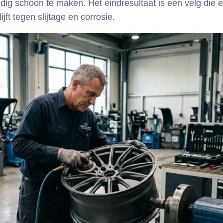
ig schoon te maken. Het eindresultaat is een velg die er 
ft tegen slijtage en corrosie.