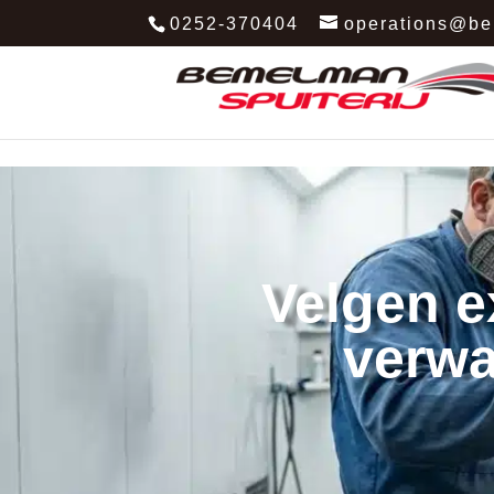
0252-370404
operations@be
Velgen e
verwa