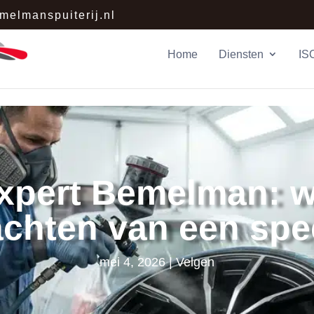
melmanspuiterij.nl
Home
Diensten
IS
xpert Bemelman: 
chten van een spec
mei 4, 2026
Velgen